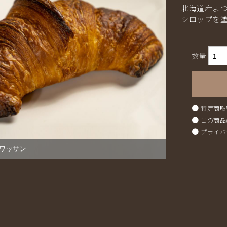
北海道産よ
シロップを
数量
●
特定商取
●
この商品
●
プライバ
ワッサン