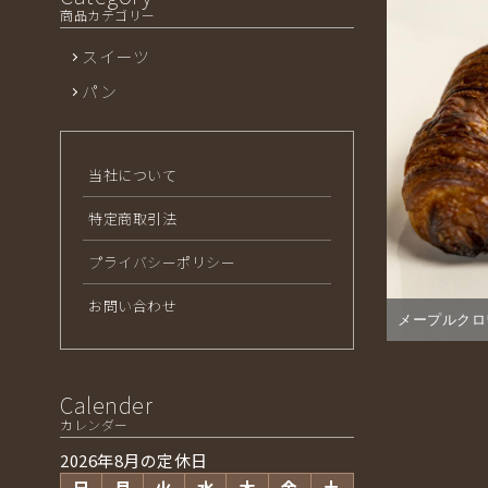
商品カテゴリー
スイーツ
パン
当社について
特定商取引法
プライバシーポリシー
お問い合わせ
メープルクロ
Calender
カレンダー
2026年8月の定休日
日
月
火
水
木
金
土