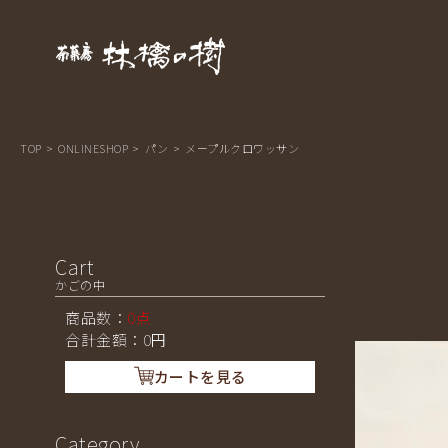
熊本県南小国 茶菓房 林檎の樹-
TOP
>
ONLINESHOP
>
パン
>
メープルクロワッサン
Cart
かごの中
商品数：
0点
合計金額：
0
円
カートを見る
Category