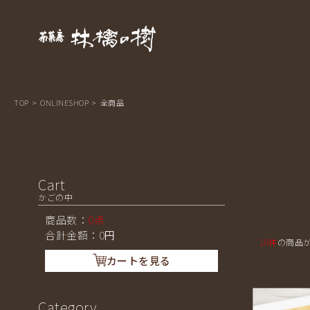
熊本県南小国 茶菓房 林檎の樹-
TOP
>
ONLINESHOP
>
全商品
Cart
かごの中
商品数：
0点
合計金額：
0
円
16件
の商品
カートを見る
Category