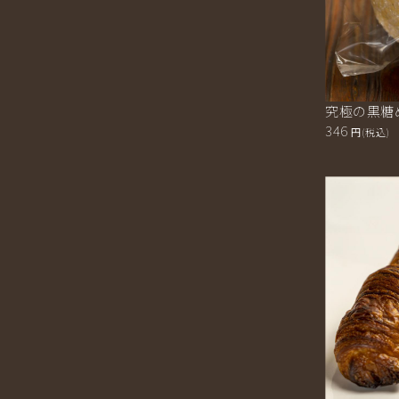
究極の黒糖
346
円(税込)