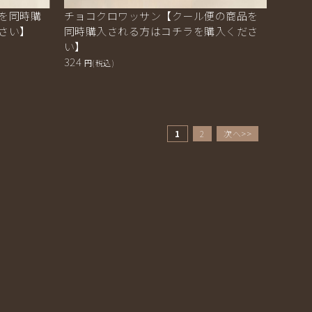
を同時購
チョコクロワッサン【クール便の商品を
さい】
同時購入される方はコチラを購入くださ
い】
324
円(税込)
1
2
次へ>>
 林檎の樹-パン工房ASO/商品一覧ページ | アップルパイ，パン