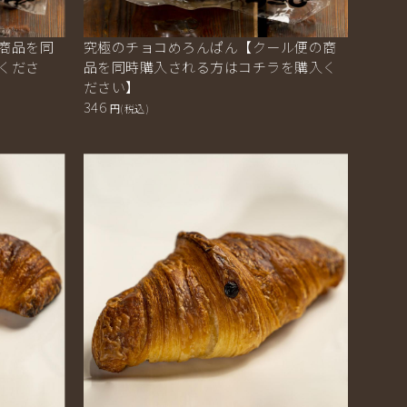
商品を同
究極のチョコめろんぱん【クール便の商
くださ
品を同時購入される方はコチラを購入く
ださい】
346
円(税込)