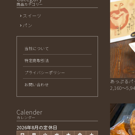
商品カテゴリー
スイーツ
パン
当社について
特定商取引法
プライバシーポリシー
あっぷるパ
お問い合わせ
2,160～5,9
Calender
カレンダー
2026年8月の定休日
日
月
火
水
木
金
土