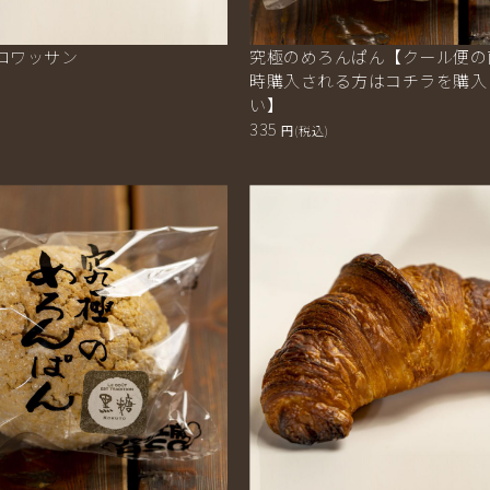
ロワッサン
究極のめろんぱん【クール便の
時購入される方はコチラを購入
い】
335
円(税込)